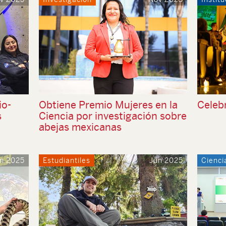
io-
Obtiene Premio Mujeres en la
Celeb
s
Ciencia por investigación sobre
abejas mexicanas
n 2025
Estudiantiles
Jun 2025
Cienci