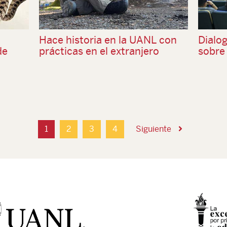
Hace historia en la UANL con
Dialo
de
prácticas en el extranjero
sobre 
1
2
3
4
Siguiente