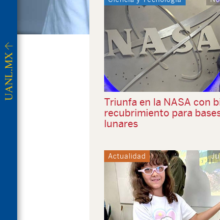
Triunfa en la NASA con b
recubrimiento para base
lunares
Actualidad
Ju