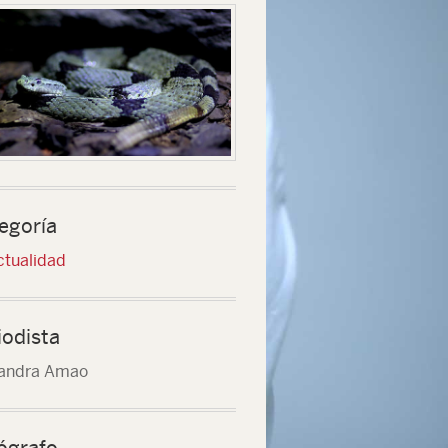
egoría
ctualidad
iodista
andra Amao
ógrafo