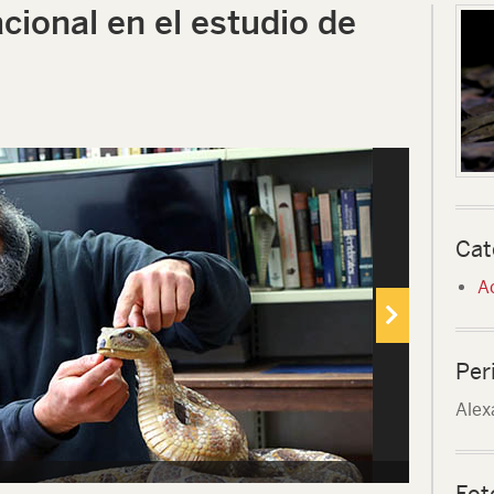
cional en el estudio de
Cat
A
Per
Alex
Fot